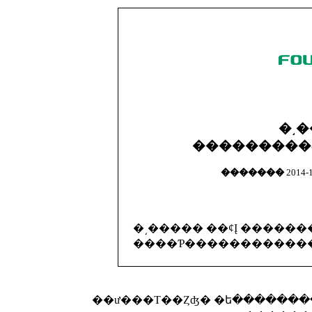
�͵�
�������
2014-1
��ư���Τ��Ȥʤ� �ե�������