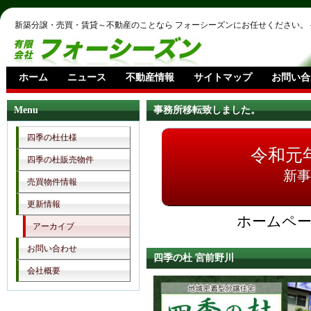
新築分譲・売買・賃貸～不動産のことなら フォーシーズンにお任せください。
ホーム
ニュース
不動産情報
サイトマップ
お問い合
Menu
事務所移転致しました。
四季の杜仕様
令和元
四季の杜販売物件
新事
売買物件情報
更新情報
ホームペ
アーカイブ
お問い合わせ
四季の杜 宮前野川
会社概要